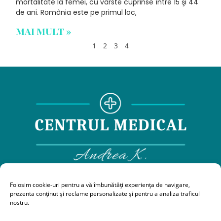
mortalitate la femei, cu vârste cuprinse între 15 şi 44
de ani. România este pe primul loc,
MAI MULT »
1
2
3
4
0743212371,
0364884309,
0725565099
Folosim cookie-uri pentru a vă îmbunătăți experiența de navigare,
prezenta conținut și reclame personalizate și pentru a analiza traficul
centrulmedicalandreak@gmail.com
nostru.
Strada Clujului nr 1, Bl D1, Gherla