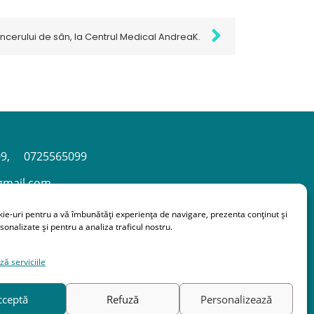
cerului de sân, la Centrul Medical AndreaK.
9,
0725565099
gmail.com
, Gherla
ie-uri pentru a vă îmbunătăți experiența de navigare, prezenta conținut și
onalizate și pentru a analiza traficul nostru.
ă serviciile
e-uri
cceptă
Refuză
Personalizează