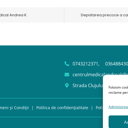
edical Andrea K.
Depistarea precoce a can
0743212371,
036488430
centrulmedicalandreak@
Strada Clujului nr 1, Bl D1
Folosim cook
reclame pers
Administreaz
meni și Condiții
|
Politica de confidențialitate
|
Politica de cooki
A