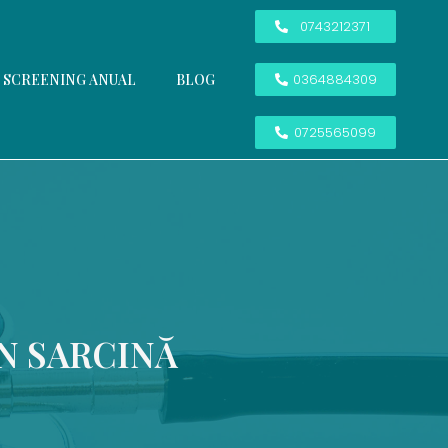
0743212371
SCREENING ANUAL
BLOG
0364884309
0725565099
N SARCINĂ