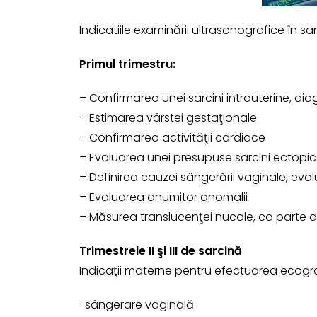
Indicatiile examinării ultrasonografice în sar
Primul trimestru:
– Confirmarea unei sarcini intrauterine, dia
– Estimarea vârstei gestaţionale
– Confirmarea activităţii cardiace
– Evaluarea unei presupuse sarcini ectopi
– Definirea cauzei sângerării vaginale, eval
– Evaluarea anumitor anomalii
– Măsurea translucenţei nucale, ca parte a 
Trimestrele II şi III de sarcină
Indicaţii materne pentru efectuarea ecograf
-sângerare vaginală