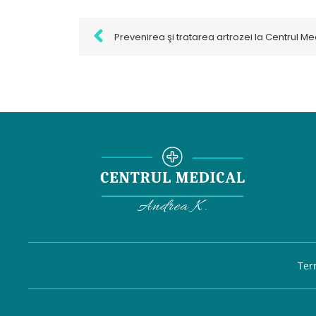
Prevenirea şi tratarea artrozei la Centrul M
Ter