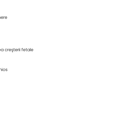
here
a creşterii fetale
nios