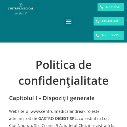
0743212371
0364884309
POVESTEA NOASTRĂ
INVESTIGAŢII ȘI ANALIZE
SCREENING ANUAL
0725565099
Politica de
confidențialitate
Capitolul I – Dispoziții generale
Website-ul
www.centrulmedicalandreak.ro
este
administrat de
GASTRO DIGEST SRL
, cu sediul în Loc.
Cluj Napoca, Str. Colinei 9 A, județul Cluj, înregistrată la