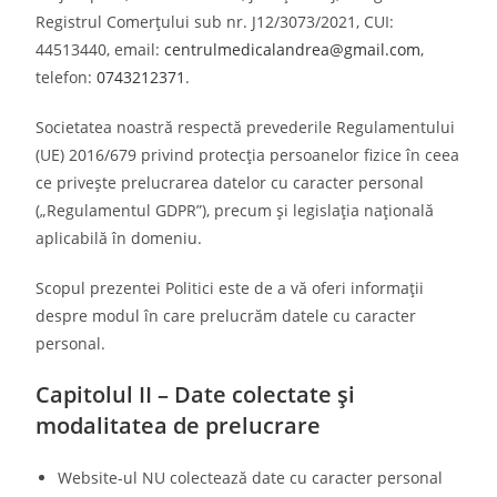
Registrul Comerțului sub nr. J12/3073/2021, CUI:
44513440, email:
centrulmedicalandrea@gmail.com
,
telefon:
0743212371
.
Societatea noastră respectă prevederile Regulamentului
(UE) 2016/679 privind protecția persoanelor fizice în ceea
ce privește prelucrarea datelor cu caracter personal
(„Regulamentul GDPR”), precum și legislația națională
aplicabilă în domeniu.
Scopul prezentei Politici este de a vă oferi informații
despre modul în care prelucrăm datele cu caracter
personal.
Capitolul II – Date colectate și
modalitatea de prelucrare
Website-ul NU colectează date cu caracter personal