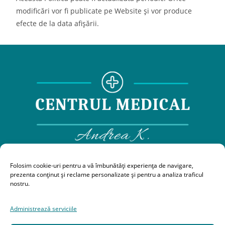
modificări vor fi publicate pe Website și vor produce
efecte de la data afișării.
0743212371,
0364884309,
0725565099
Folosim cookie-uri pentru a vă îmbunătăți experiența de navigare,
prezenta conținut și reclame personalizate și pentru a analiza traficul
centrulmedicalandreak@gmail.com
nostru.
Strada Clujului nr 1, Bl D1, Gherla
Administrează serviciile