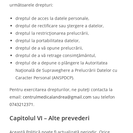
următoarele drepturi:
dreptul de acces la datele personale,
dreptul de rectificare sau ștergere a datelor,
dreptul la restricționarea prelucrării,
dreptul la portabilitatea datelor,
dreptul de a vă opune prelucrării,
dreptul de a vă retrage consimțământul,
dreptul de a depune o plângere la Autoritatea
Națională de Supraveghere a Prelucrării Datelor cu
Caracter Personal (ANSPDCP).
Pentru exercitarea drepturilor, ne puteți contacta la
email:
centrulmedicalandrea@gmail.com
sau telefon
0743212371
.
Capitolul VI – Alte prevederi
Această Politică poate fi actualizată periodic. Orice