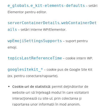
e_globals
,
e_kit-elements-defaults
– setări
Elementor pentru editor.
serverContainerDetails
,
webContainerDet
ails
– setări interne WP/Elementor.
wpEmojiSettingsSupports
– suport pentru
emoji.
topicsLastReferenceTime
– cookie intern WP.
googlesitekit_*
– cookie pus de Google Site Kit
(ex. pentru conectare/rapoarte).
Cookie-uri de statistică:
permit deținătorilor de
website-uri să înţeleagă modul în care vizitatorii
interacţionează cu site-ul, prin colectarea și
raportarea unor informații în mod anonim.