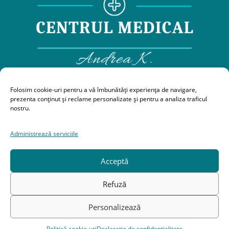
0743212371,
0364884309,
0725565099
Folosim cookie-uri pentru a vă îmbunătăți experiența de navigare,
prezenta conținut și reclame personalizate și pentru a analiza traficul
centrulmedicalandreak@gmail.com
nostru.
Strada Clujului nr 1, Bl D1, Gherla
Administrează serviciile
Acceptă
Termeni și Condiții
|
Politica de confidențialitate
|
Politica
de cookie-uri
Refuză
Personalizează
© Copyright 2025 centrulmedicalandreak.ro
Politică cookie-uri
Declarație de confidențialitate