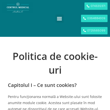
0743212371
0364884309
POVESTEA NOASTRĂ
INVESTIGAŢII ȘI ANALIZE
SCREENING ANUAL
0725565099
Politica de cookie-
uri
Capitolul I – Ce sunt cookies?
Pentru funcționarea normală a Website-ului sunt folosite
anumite module cookie. Acestea sunt plasate în mod
automat pe dispozitivul de pe care accesați Website-ul.