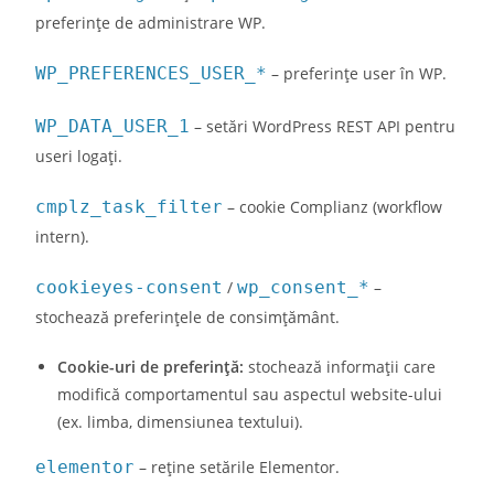
preferințe de administrare WP.
WP_PREFERENCES_USER_*
– preferințe user în WP.
WP_DATA_USER_1
– setări WordPress REST API pentru
useri logați.
cmplz_task_filter
– cookie Complianz (workflow
intern).
cookieyes-consent
/
wp_consent_*
–
stochează preferințele de consimțământ.
Cookie-uri de preferință:
stochează informații care
modifică comportamentul sau aspectul website-ului
(ex. limba, dimensiunea textului).
elementor
– reține setările Elementor.