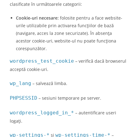
clasificate în următoarele categorii:
Cookie-uri necesare:
folosite pentru a face website-
urile utilizabile prin activarea funcţiilor de bază
(navigare, acces la zone securizate). În absența
acestor cookie-uri, website-ul nu poate funcţiona
corespunzător.
wordpress_test_cookie
– verifică dacă browserul
acceptă cookie-uri.
wp_lang
– salvează limba.
PHPSESSID
– sesiuni temporare pe server.
wordpress_logged_in_*
– autentificare useri
logați.
wp-settings-*
și
wp-settings-time-*
–