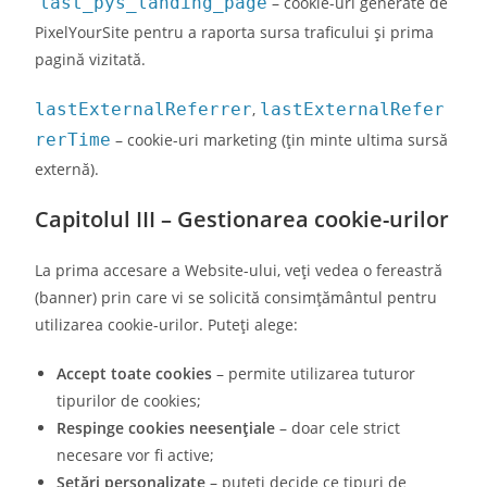
last_pys_landing_page
– cookie-uri generate de
PixelYourSite pentru a raporta sursa traficului și prima
pagină vizitată.
lastExternalReferrer
,
lastExternalRefer
rerTime
– cookie-uri marketing (țin minte ultima sursă
externă).
Capitolul III – Gestionarea cookie-urilor
La prima accesare a Website-ului, veți vedea o fereastră
(banner) prin care vi se solicită consimțământul pentru
utilizarea cookie-urilor. Puteți alege:
Accept toate cookies
– permite utilizarea tuturor
tipurilor de cookies;
Respinge cookies neesențiale
– doar cele strict
necesare vor fi active;
Setări personalizate
– puteți decide ce tipuri de